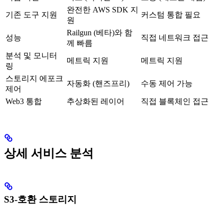
완전한 AWS SDK 지
기존 도구 지원
커스텀 통합 필요
원
Railgun (베타)와 함
성능
직접 네트워크 접근
께 빠름
분석 및 모니터
메트릭 지원
메트릭 지원
링
스토리지 에포크
자동화 (핸즈프리)
수동 제어 가능
제어
Web3 통합
추상화된 레이어
직접 블록체인 접근
상세 서비스 분석
S3-호환 스토리지