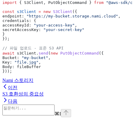
import
 { 
S3Client
, 
PutObjectCommand
 } 
from
 "@aws-sdk/cl
const
 s3Client
 =
 new
 S3Client
({
endpoint:
 "https://my-bucket.storage.nami.cloud"
,
credentials:
 {
accessKeyId:
 "your-access-key"
,
secretAccessKey:
 "your-secret-key"
}
});
// 파일 업로드 - 표준 S3 API
await
 s3Client
.
send
(
new
 PutObjectCommand
({
Bucket:
 "my-bucket"
,
Key:
 "file.jpg"
,
Body:
 fileBuffer
}));
Nami 스토리지
이전
S3 호환성의 중요성
다음
⌘
I