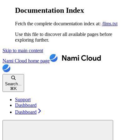
Documentation Index
Fetch the complete documentation index at:
/llms.txt
Use this file to discover all available pages before
exploring further.
Skip to main content
Nami Cloud
home page
Search...
⌘
K
Support
Dashboard
Dashboard